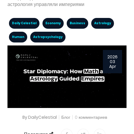
астрология управляли империями
Daily Celestial
Economy
Business
Astrology
Human
Astropsychology
2026
03
Apr
By DailyCelestial
Блог
0 комментариев