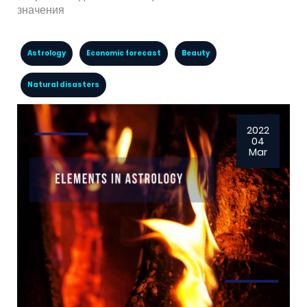
значения
Astrology
Economic forecast
Beauty
Natural disasters
2022
04
Mar