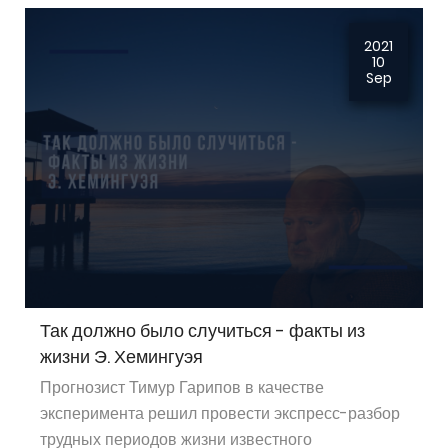
2021
10
Sep
Так должно было случиться - факты из
жизни Э. Хемингуэя
Прогнозист Тимур Гарипов в качестве
эксперимента решил провести экспресс-разбор
трудных периодов жизни известного