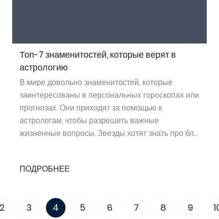
Топ-7 знаменитостей, которые верят в
астрологию
В мире довольно знаменитостей, которые
заинтересованы в персональных гороскопах или
прогнозах. Они приходят за помощью к
астрологам, чтобы разрешить важные
жизненные вопросы. Звезды хотят знать про бл...
ПОДРОБНЕЕ
2
3
4
5
6
7
8
9
1